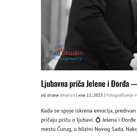
Ljubavna priča Jelene i Đorđa 
od strane
dmaricn
|
нов 11, 2025
|
Fotografisanje 
Kada se spoje iskrena emocija, predivan 
pričaju priču o ljubavi. 💍 Jelena i Đor
mestu Čurug, u blizini Novog Sada. Nako