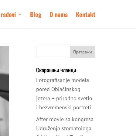
 radovi
Blog
O nama
Kontakt
Скорашњи чланци
Fotografisanje modela
pored Oblačinskog
jezera – prirodno svetlo
i bezvremenski portreti
After movie sa kongresa
Udruženja stomatologa