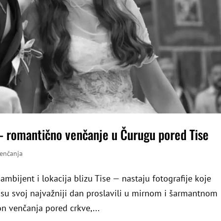
— romantično venčanje u Čurugu pored Tise
venčanja
ambijent i lokacija blizu Tise — nastaju fotografije koje
đe su svoj najvažniji dan proslavili u mirnom i šarmantnom
n venčanja pored crkve,...