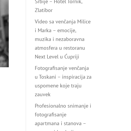
Srbije – Hotel Tornik,
Zlatibor
Video sa venčanja Milice
i Marka – emocije,
muzika i nezaboravna
atmosfera u restoranu
Next Level u Ćupriji
Fotografisanje venčanja
u Toskani – inspiracija za
uspomene koje traju
zauvek
Profesionalno snimanje i
fotografisanje
apartmana i stanova –