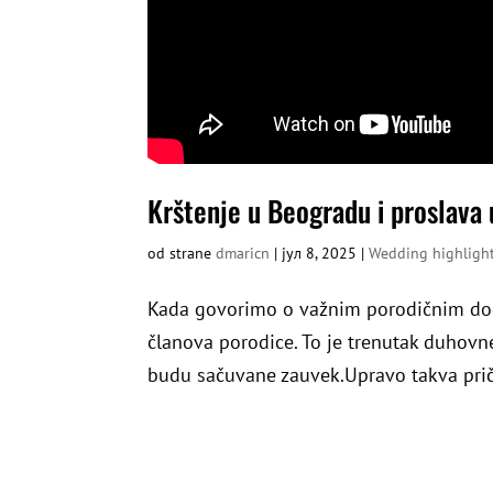
Krštenje u Beogradu i proslava 
od strane
dmaricn
|
јул 8, 2025
|
Wedding highligh
Kada govorimo o važnim porodičnim dog
članova porodice. To je trenutak duhovne
budu sačuvane zauvek.Upravo takva priča