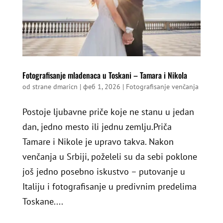
Fotografisanje mladenaca u Toskani – Tamara i Nikola
od strane
dmaricn
|
феб 1, 2026
|
Fotografisanje venčanja
Postoje ljubavne priče koje ne stanu u jedan
dan, jedno mesto ili jednu zemlju.Priča
Tamare i Nikole je upravo takva. Nakon
venčanja u Srbiji, poželeli su da sebi poklone
još jedno posebno iskustvo – putovanje u
Italiju i fotografisanje u predivnim predelima
Toskane....