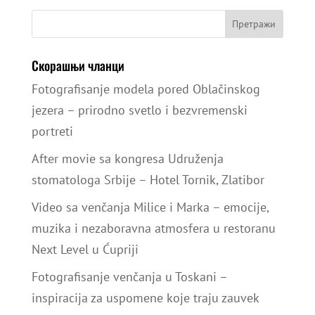
Скорашњи чланци
Fotografisanje modela pored Oblačinskog
jezera – prirodno svetlo i bezvremenski
portreti
After movie sa kongresa Udruženja
stomatologa Srbije – Hotel Tornik, Zlatibor
Video sa venčanja Milice i Marka – emocije,
muzika i nezaboravna atmosfera u restoranu
Next Level u Ćupriji
Fotografisanje venčanja u Toskani –
inspiracija za uspomene koje traju zauvek