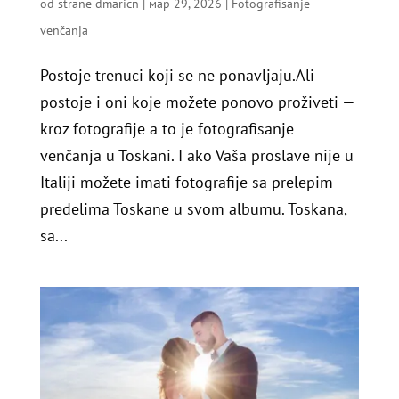
od strane
dmaricn
|
мар 29, 2026
|
Fotografisanje
venčanja
Postoje trenuci koji se ne ponavljaju.Ali
postoje i oni koje možete ponovo proživeti —
kroz fotografije a to je fotografisanje
venčanja u Toskani. I ako Vaša proslave nije u
Italiji možete imati fotografije sa prelepim
predelima Toskane u svom albumu. Toskana,
sa...