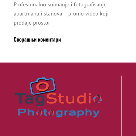
Profesionalno snimanje i fotografisanje
apartmana i stanova – promo video koji
prodaje prostor
Скорашњи коментари